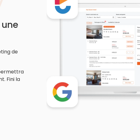
à une
ting de
 permettra
. Fini la