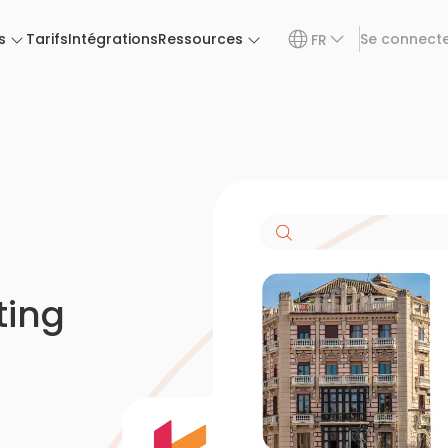
s
Tarifs
Intégrations
Ressources
Se connect
FR
s
ting