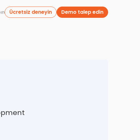
Ücretsiz deneyin
Demo talep edin
pın
lopment