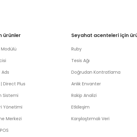
in ürünler
Seyahat acenteleri için ür
 Modülü
Ruby
isi
Tesis Ağı
 Ads
Doğrudan Kontratlama
 Direct Plus
Anlık Envanter
m Sistemi
Rakip Analizi
leri Yönetimi
Etkileşim
me Merkezi
Karşılaştırmalı Veri
 POS