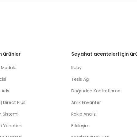
in ürünler
Seyahat acenteleri için ür
 Modülü
Ruby
isi
Tesis Ağı
 Ads
Doğrudan Kontratlama
 Direct Plus
Anlık Envanter
m Sistemi
Rakip Analizi
leri Yönetimi
Etkileşim