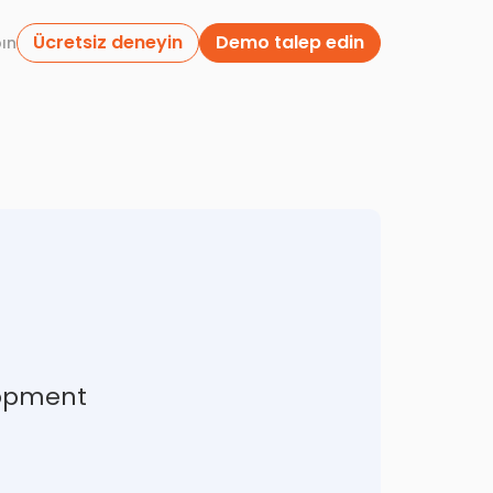
Ücretsiz deneyin
Demo talep edin
pın
lopment