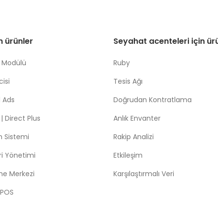
in ürünler
Seyahat acenteleri için ür
 Modülü
Ruby
isi
Tesis Ağı
 Ads
Doğrudan Kontratlama
 Direct Plus
Anlık Envanter
m Sistemi
Rakip Analizi
leri Yönetimi
Etkileşim
me Merkezi
Karşılaştırmalı Veri
 POS