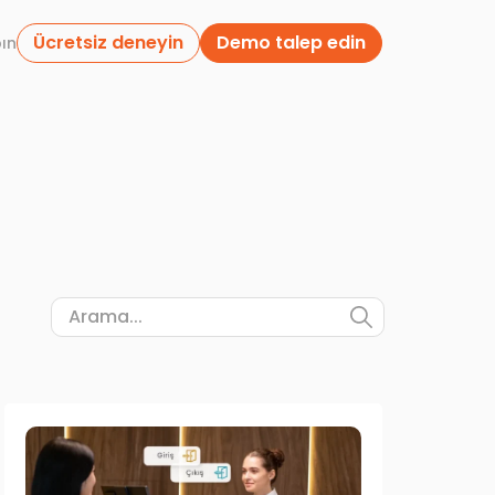
Ücretsiz deneyin
Demo talep edin
pın