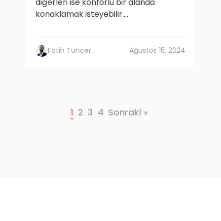
diğerleri ise konforlu bir alanda
konaklamak isteyebilir....
Fatih Tuncer
Ağustos 15, 2024
1
2
3
4
Sonraki »