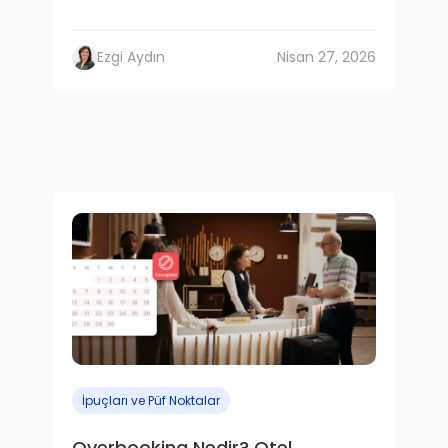
Ezgi Aydın
Nisan 27, 2026
İpuçları ve Püf Noktalar
Overbooking Nedir? Otel