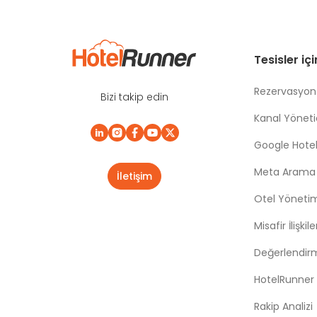
Tesisler iç
Rezervasyon
Bizi takip edin
Kanal Yönetic
Google Hotel
Meta Arama |
İletişim
Otel Yöneti
Misafir İlişki
Değerlendir
HotelRunner
Rakip Analizi