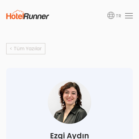
TR
< Tüm Yazılar
Ezgi Aydın