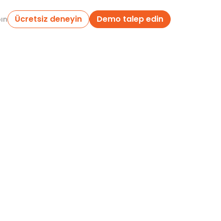
Ücretsiz deneyin
Demo talep edin
pın