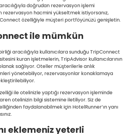
 aracılığıyla doğrudan rezervasyon işlemi
dan rezervasyon hacmini yükseltmek istiyorsanız,
pConnect özelliğiyle müşteri portföyünüzü genişletin.
Connect ile mümkün
birliği aracılığıyla kullanıcılara sunduğu TripConnect
itesini kuran işletmelerin, TripAdvisor kullanıcılarının
olanak sağlıyor. Oteller müşterilerle anlık
emleri yönetebiliyor, rezervasyonlar konaklamaya
ştirilebiliyor.
elliği ile otelinizle yaptığı rezervasyon işleminde
ren otelinizin bilgi sistemine iletiliyor. Siz de
zelliğinden faydalanabilmek için HotelRunner’ın yanı
sınız.
ı eklemeniz yeterli