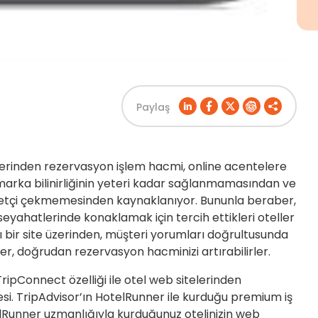
Paylaş
zerinden rezervasyon işlem hacmi, online acentelere
 marka bilinirliğinin yeteri kadar sağlanmamasından ve
yaretçi çekmemesinden kaynaklanıyor. Bununla beraber,
 seyahatlerinde konaklamak için tercih ettikleri oteller
ı bir site üzerinden, müşteri yorumları doğrultusunda
er, doğrudan rezervasyon hacminizi artırabilirler.
TripConnect özelliği ile otel web sitelerinden
. TripAdvisor’ın HotelRunner ile kurduğu premium iş
otelRunner uzmanlığıyla kurduğunuz otelinizin web