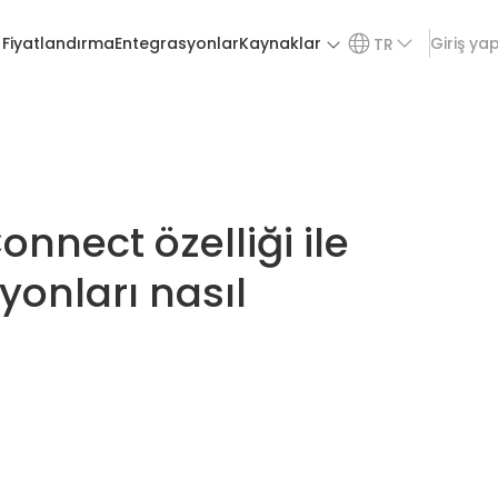
Fiyatlandırma
Entegrasyonlar
Kaynaklar
Giriş ya
TR
onnect özelliği ile
onları nasıl