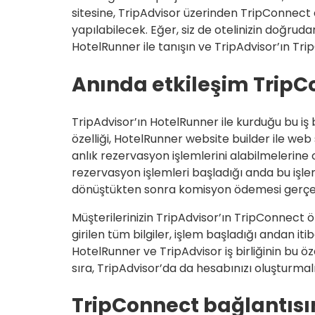
sitesine, TripAdvisor üzerinden TripConnect
yapılabilecek. Eğer, siz de otelinizin doğru
HotelRunner ile tanışın ve TripAdvisor’ın Tri
Anında etkileşim Trip
TripAdvisor’ın HotelRunner ile kurduğu bu iş 
özelliği, HotelRunner website builder ile web s
anlık rezervasyon işlemlerini alabilmelerine 
rezervasyon işlemleri başladığı anda bu işl
dönüştükten sonra komisyon ödemesi gerçekle
Müşterilerinizin TripAdvisor’ın TripConnect öz
girilen tüm bilgiler, işlem başladığı andan itiba
HotelRunner ve TripAdvisor iş birliğinin bu ö
sıra, TripAdvisor’da da hesabınızı oluşturmalı
TripConnect bağlantısın