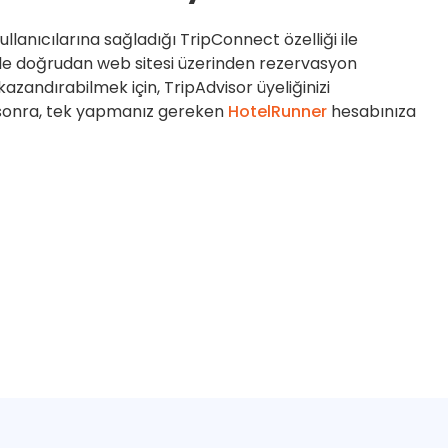
llanıcılarına sağladığı TripConnect özelliği ile
riyle doğrudan web sitesi üzerinden rezervasyon
azandırabilmek için, TripAdvisor üyeliğinizi
en sonra, tek yapmanız gereken
HotelRunner
hesabınıza