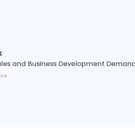
k
 Sales and Business Development Deman
rı