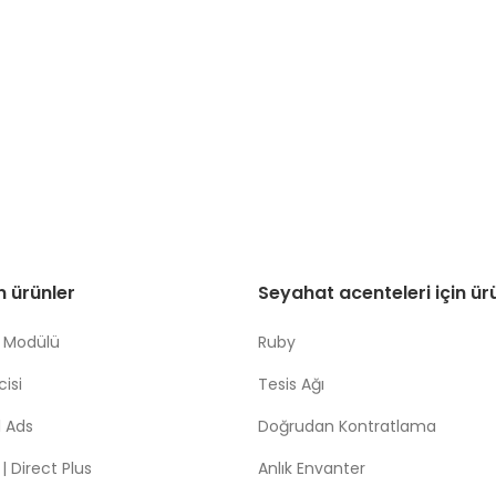
in ürünler
Seyahat acenteleri için ür
 Modülü
Ruby
isi
Tesis Ağı
 Ads
Doğrudan Kontratlama
 Direct Plus
Anlık Envanter