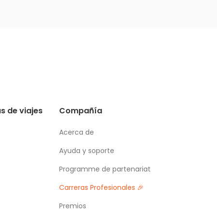
reservas anticipadas demostró
claramente que habíamos elegido la
solución adecuada.
s de viajes
Compañía
Acerca de
Ayuda y soporte
Programme de partenariat
Carreras Profesionales 🎉
Premios