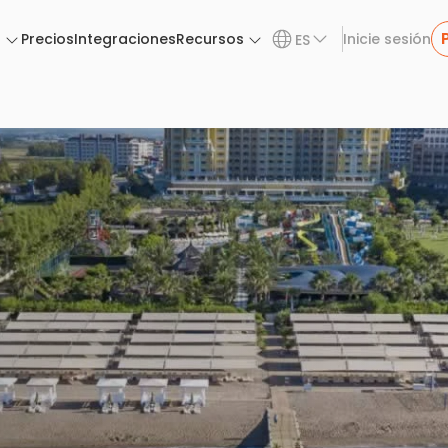
n
Precios
Integraciones
Recursos
Inicie sesión
ES