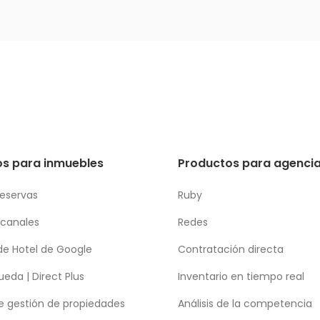
beneficiarán eleva nuestra colaboración a
un nivel más eficiente y sostenible.
s para inmuebles
Productos para agencia
reservas
Ruby
 canales
Redes
de Hotel de Google
Contratación directa
eda | Direct Plus
Inventario en tiempo real
e gestión de propiedades
Análisis de la competencia