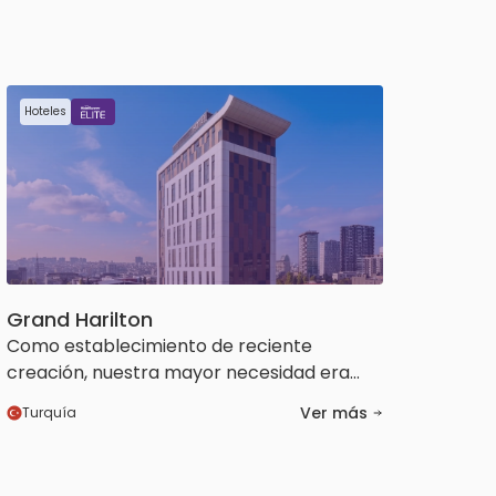
Hoteles
Grand Harilton
Como establecimiento de reciente
creación, nuestra mayor necesidad era
acelerar el proceso y construir el sistema
Ver más
Turquía
correctamente desde el principio. Con
HotelRunner Elite, lo conseguimos en muy
poco tiempo. El rápido aumento de las