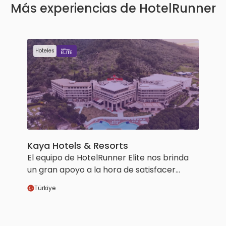
Más experiencias de HotelRunner
Hoteles
Kaya Hotels & Resorts
El equipo de HotelRunner Elite nos brinda
un gran apoyo a la hora de satisfacer
nuestras necesidades. Su capacidad para
Türkiye
ir más allá de nuestras peticiones y ofrecer
de forma proactiva sugerencias valiosas
en áreas que consideran que nos