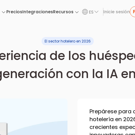
n
Precios
Integraciones
Recursos
Inicie sesión
ES
El sector hotelero en 2026
eriencia de los huésp
generación con la IA en
Prepárese para d
hotelería en 202
crecientes expec
innovadoras capa