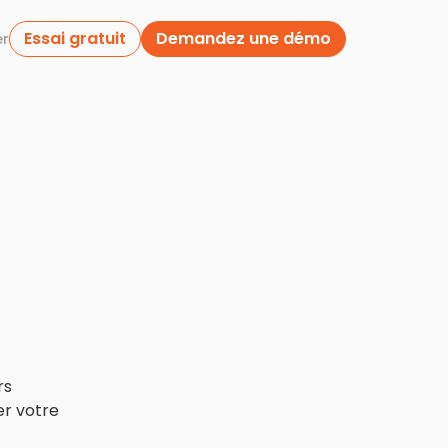
Essai gratuit
Demandez une démo
er
rs
er votre