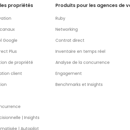
les propriétés
Produits pour les agences de 
vation
Ruby
 canaux
Networking
l Google
Contrat direct
rect Plus
Inventaire en temps réel
ion de propriété
Analyse de la concurrence
ation client
Engagement
tion
Benchmarks et Insights
S
oncurrence
isionnelle | Insights
omatisée | Autopilot