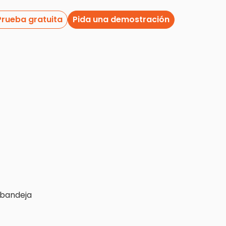
Prueba gratuita
Pida una demostración
 bandeja