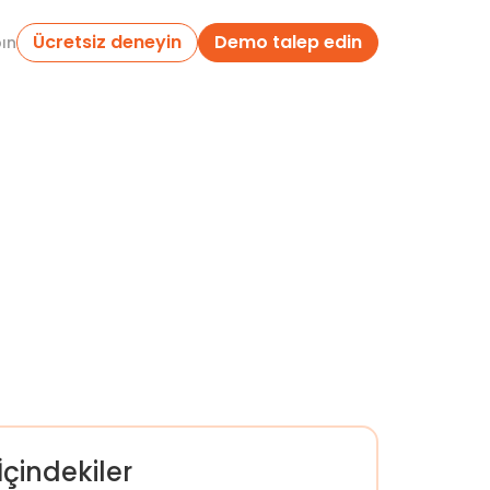
Ücretsiz deneyin
Demo talep edin
pın
İçindekiler