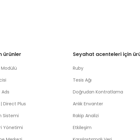
in ürünler
Seyahat acenteleri için ür
 Modülü
Ruby
isi
Tesis Ağı
 Ads
Doğrudan Kontratlama
 Direct Plus
Anlık Envanter
m Sistemi
Rakip Analizi
leri Yönetimi
Etkileşim
me Merkezi
Karşılaştırmalı Veri