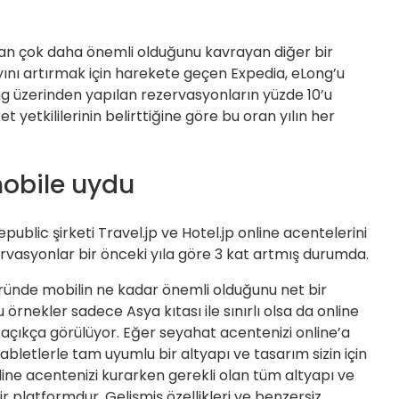
an çok daha önemli olduğunu kavrayan diğer bir
yını artırmak için harekete geçen Expedia, eLong’u
ng üzerinden yapılan rezervasyonların yüzde 10’u
et yetkililerinin belirttiğine göre bu oran yılın her
mobile uydu
ublic şirketi Travel.jp ve Hotel.jp online acentelerini
ervasyonlar bir önceki yıla göre 3 kat artmış durumda.
ründe mobilin ne kadar önemli olduğunu net bir
örnekler sadece Asya kıtası ile sınırlı olsa da online
açıkça görülüyor. Eğer seyahat acentenizi online’a
tabletlerle tam uyumlu bir altyapı ve tasarım sizin için
ine acentenizi kurarken gerekli olan tüm altyapı ve
r platformdur. Gelişmiş özellikleri ve benzersiz