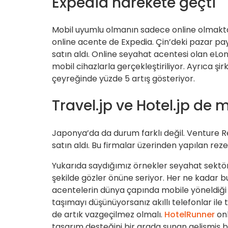
Expedia harekete geçti
Mobil uyumlu olmanın sadece online olmakt
online acente de Expedia. Çin’deki pazar pa
satın aldı. Online seyahat acentesi olan eLo
mobil cihazlarla gerçekleştiriliyor. Ayrıca şirk
çeyreğinde yüzde 5 artış gösteriyor.
Travel.jp ve Hotel.jp de 
Japonya’da da durum farklı değil. Venture Rep
satın aldı. Bu firmalar üzerinden yapılan rez
Yukarıda saydığımız örnekler seyahat sektö
şekilde gözler önüne seriyor. Her ne kadar bu 
acentelerin dünya çapında mobile yöneldiği 
taşımayı düşünüyorsanız akıllı telefonlar ile 
de artık vazgeçilmez olmalı.
HotelRunner
onl
tasarım desteğini bir arada sunan gelişmiş bi