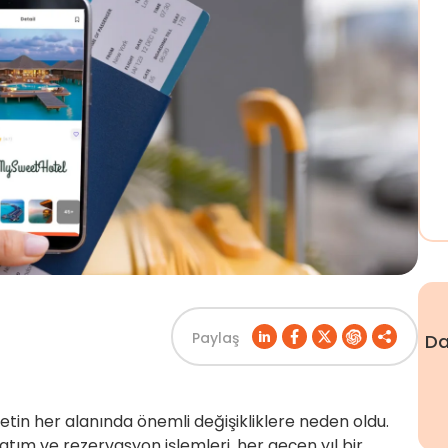
Paylaş
Da
aretin her alanında önemli değişikliklere neden oldu.
tım ve rezervasyon işlemleri, her geçen yıl bir