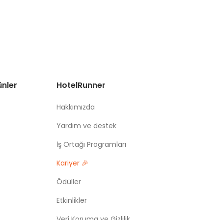
ünler
HotelRunner
Hakkımızda
Yardım ve destek
İş Ortağı Programları
Kariyer 🎉
Ödüller
Etkinlikler
Veri Koruma ve Gizlilik