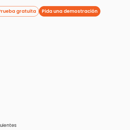
Prueba gratuita
Pida una demostración
guientes