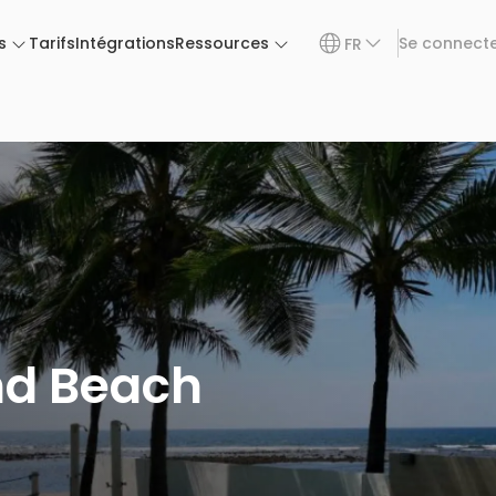
s
Tarifs
Intégrations
Ressources
Se connect
FR
and Beach