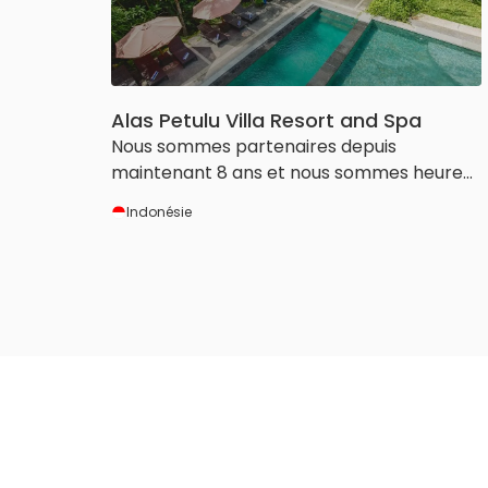
Alas Petulu Villa Resort and Spa
Nous sommes partenaires depuis
maintenant 8 ans et nous sommes heureux
d’utiliser les services et outils de
Indonésie
HotelRunner. Cela nous aide beaucoup à
gérer notre petit hôtel.