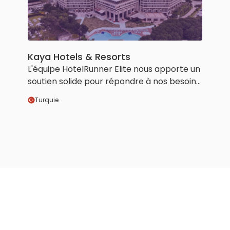
Kaya Hotels & Resorts
L'équipe HotelRunner Elite nous apporte un
soutien solide pour répondre à nos besoins.
Sa capacité à aller au-delà de nos
Turquie
demandes et à proposer de manière
proactive des suggestions utiles dans les
domaines où elle estime que cela nous
sera bénéfique élève notre collaboration à
un niveau plus efficace et durable.