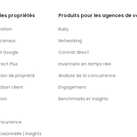
les propriétés
Produits pour les agences de 
vation
Ruby
 canaux
Networking
l Google
Contrat direct
rect Plus
Inventaire en temps réel
ion de propriété
Analyse de la concurrence
ation client
Engagement
tion
Benchmarks et Insights
S
oncurrence
isionnelle | Insights