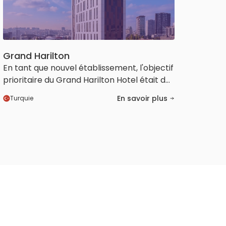
Grand Harilton
En tant que nouvel établissement, l'objectif
prioritaire du Grand Harilton Hotel était de
s'imposer rapidement et solidement sur le
En savoir plus
Turquie
marché. En collaborant avec HotelRunner
Elite dès la phase de pré-ouverture,
l'ensemble de l'infrastructure
commerciale a été correctement mis en
place dès le premier jour.