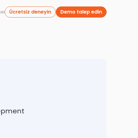
Ücretsiz deneyin
Demo talep edin
pın
lopment