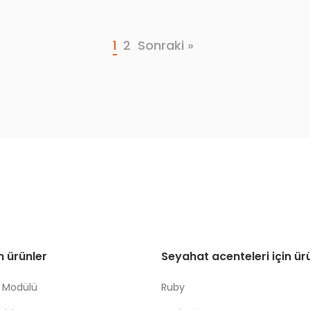
1
2
Sonraki »
in ürünler
Seyahat acenteleri için ür
 Modülü
Ruby