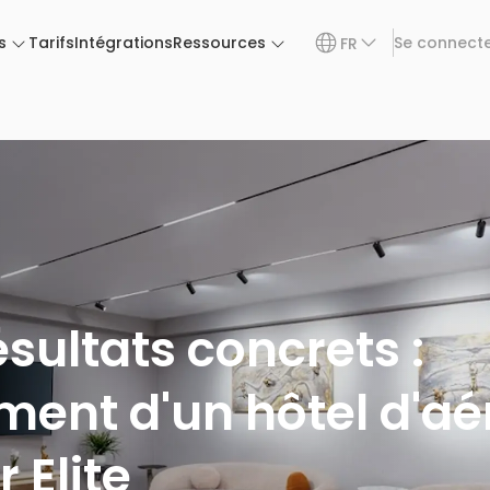
s
Tarifs
Intégrations
Ressources
Se connect
FR
ésultats concrets :
ment d'un hôtel d'aé
 Elite