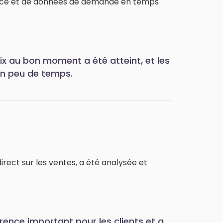
rence et de données de demande en temps
ix au bon moment a été atteint, et les
en peu de temps.
direct sur les ventes, a été analysée et
ence important pour les clients et a