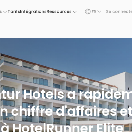
s
Tarifs
Intégrations
Ressources
Se connect
FR
ur Hotels a rapide
chiffre d'affaires e
à HotelRunner Elite