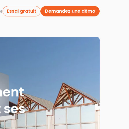
Essai gratuit
Demandez une démo
er
ment
t ses