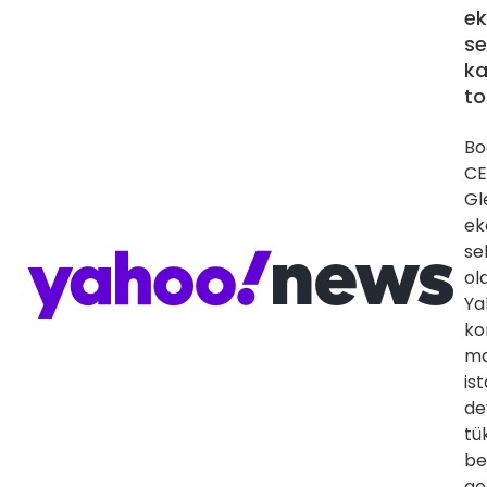
ek
se
ka
t
Bo
CE
Gl
ek
se
ol
Ya
ko
ma
is
de
tü
be
ge