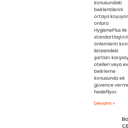
konusundaki
beklentilerini
ortaya koyuyor
onlara
HygienePlus ile
standartlaştırı
önlemlerin kon
listesindeki
şartları karşıl
otelleri veya ev
belirleme
konusunda ek
güvence verme
hedefliyor.
Devamı »
Bo
CE