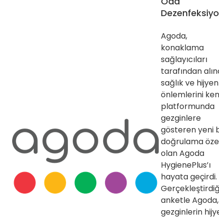
Oda
Dezenfeksiy
Agoda,
konaklama
sağlayıcıları
tarafından alı
sağlık ve hijyen
önlemlerini ken
platformunda
gezginlere
gösteren yeni b
doğrulama özel
olan Agoda
HygienePlus’ı
hayata geçirdi.
Gerçekleştirdiğ
anketle Agoda,
gezginlerin hij